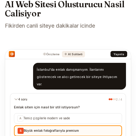
AI Web Sitesi Olusturucu Nasil
Calisiyor
Fikirden canli siteye dakikalar icinde
Önizleme
AI Sohbeti
Yayınla
İstanbul’da emlak danışmanıyım. İlanlarımı
gösterecek ve alıcı getirecek bir siteye ihtiyacım
var.
4 soru
2 / 4
Emlak siten için nasıl bir stil istiyorsun?
Temiz çizgilerle modern ve sade
A
Büyük emlak fotoğraflarıyla premium
B