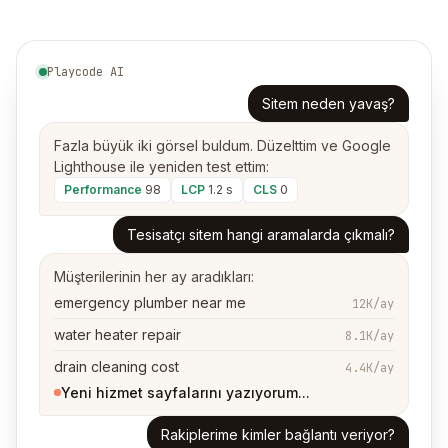
Playcode AI
Sitem neden yavaş?
Fazla büyük iki görsel buldum. Düzelttim ve Google
Lighthouse ile yeniden test ettim:
Performance
98
LCP
1.2 s
CLS
0
Tesisatçı sitem hangi aramalarda çıkmalı?
Müşterilerinin her ay aradıkları:
emergency plumber near me
12K/ay
water heater repair
8.1K/ay
drain cleaning cost
4.4K/ay
Yeni hizmet sayfalarını yazıyorum...
Rakiplerime kimler bağlantı veriyor?