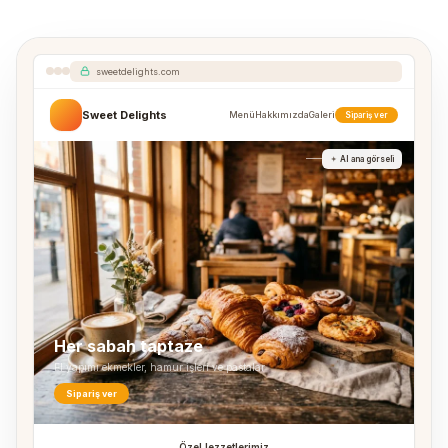
sweetdelights.com
Sweet Delights
Menü
Hakkımızda
Galeri
Sipariş ver
AI ana görseli
Her sabah taptaze
El yapımı ekmekler, hamur işleri ve pastalar
Sipariş ver
Özel lezzetlerimiz