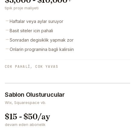
$3,000 - $10,000+
tipik proje maliyeti
Haftalar veya aylar suruyor
Basit siteler icin pahali
Sonradan degisiklik yapmak zor
Onlarin programina bagli kalirsiin
COK PAHALI, COK YAVAS
Sablon Olusturucular
Wix, Squarespace vb.
$15 - $50/ay
devam eden abonelik