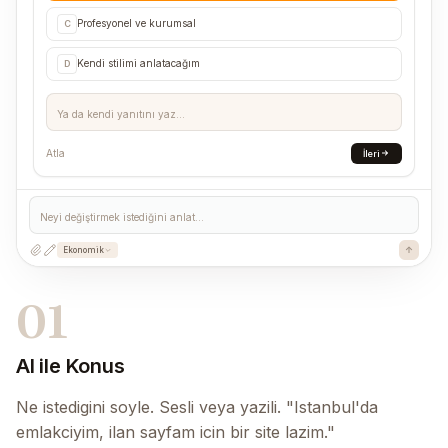
Profesyonel ve kurumsal
C
Kendi stilimi anlatacağım
D
Ya da kendi yanıtını yaz...
Atla
İleri
Neyi değiştirmek istediğini anlat...
Ekonomik
01
AI ile Konus
Ne istedigini soyle. Sesli veya yazili. "Istanbul'da
emlakciyim, ilan sayfam icin bir site lazim."