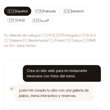
🇪🇸
🇫🇷
🇩🇪
Español
Français
Deutsch
🇯🇵
🇸🇦
日本語
العربية
🇨🇳
🇧🇷
🇰🇷
Su dillerde de calisiyor:
中文
Português
한국어
🇮🇹
🇳🇱
🇵🇱
🇹🇷
🇮🇳
Italiano
Nederlands
Polski
Türkçe
हिन्दी
ve 50+ daha fazlasi
Crea un sitio web para mi restaurante
mexicano con fotos del menú
¡Listo! He creado tu sitio con una galería de
platos, menú interactivo y reservas.