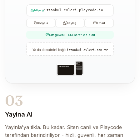
istanbul-evleri.playcode.io
https://
Kopyala
Paylaş
Email
Site güvenli - SSL sertifikası aktif
Ya da domainini bağla
istanbul-evleri.com.tr
İstanbul Rüya
Evleri
Güvenilir ortağın
İstanbul Rüya Evleri
Güvenilir ortağın
03
Yayina Al
Yayinla'ya tikla. Bu kadar. Siten canli ve Playcode
tarafindan barindiriliyor - hizli, guvenli, her zaman