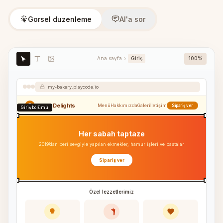
Gorsel duzenleme
AI'a sor
Ana sayfa
Giriş
100%
my-bakery.playcode.io
Sweet Delights
Menü
Hakkımızda
Galeri
İletişim
Sipariş ver
Giriş bölümü
Her sabah taptaze
2019’dan beri sevgiyle yapılan ekmekler, hamur işleri ve pastalar
Sipariş ver
Özel lezzetlerimiz