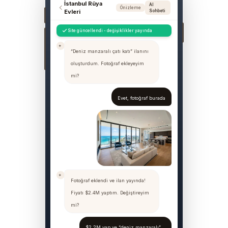
İstanbul Rüya
AI
Önizleme
Evleri
Sohbeti
Site güncellendi - değişiklikler yayında
“Deniz manzaralı çatı katı” ilanını
oluşturdum. Fotoğraf ekleyeyim
mi?
Evet, fotoğraf burada
Fotoğraf eklendi ve ilan yayında!
Fiyatı $2.4M yaptım. Değiştireyim
mi?
$2.2M yap ve “deniz manzaralı”