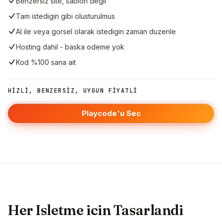
Benzersiz site, sablon degil
Tam istedigin gibi olusturulmus
AI ile veya gorsel olarak istedigin zaman duzenle
Hosting dahil - baska odeme yok
Kod %100 sana ait
HIZLI, BENZERSIZ, UYGUN FIYATLI
Playcode'u Sec
Her Isletme icin Tasarlandi