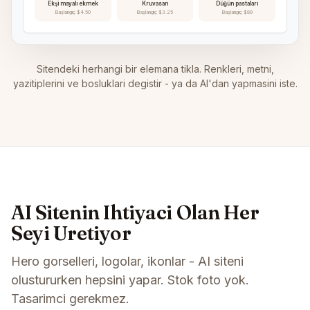
Ekşi mayalı ekmek
Kruvasan
Düğün pastaları
Başlangıç $4.50
Başlangıç $3.25
Başlangıç $89
Sitendeki herhangi bir elemana tikla. Renkleri, metni,
yazitiplerini ve bosluklari degistir - ya da AI'dan yapmasini iste.
AI Sitenin Ihtiyaci Olan Her
Seyi Uretiyor
Hero gorselleri, logolar, ikonlar - AI siteni
olustururken hepsini yapar. Stok foto yok.
Tasarimci gerekmez.