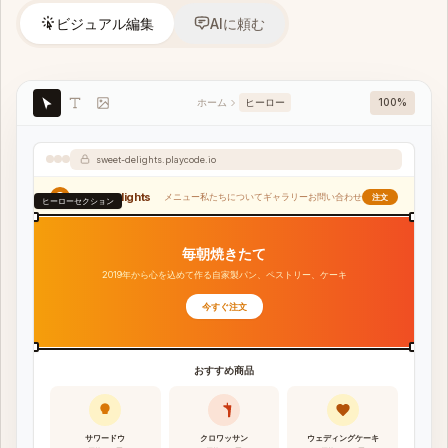
ビジュアル編集
AIに頼む
ホーム
ヒーロー
100%
sweet-delights.playcode.io
Sweet Delights
メニュー
私たちについて
ギャラリー
お問い合わせ
注文
ヒーローセクション
毎朝焼きたて
2019年から心を込めて作る自家製パン、ペストリー、ケーキ
今すぐ注文
おすすめ商品
サワードウ
クロワッサン
ウェディングケーキ