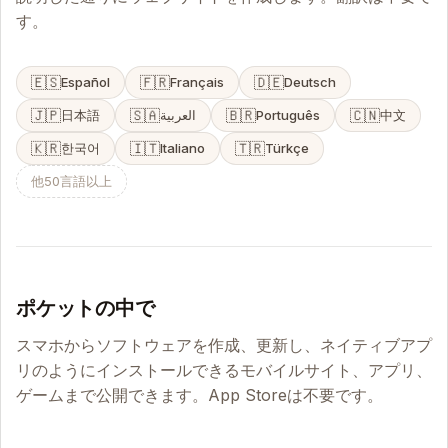
す。
🇪🇸
🇫🇷
🇩🇪
Español
Français
Deutsch
🇯🇵
🇸🇦
🇧🇷
🇨🇳
日本語
العربية
Português
中文
🇰🇷
🇮🇹
🇹🇷
한국어
Italiano
Türkçe
他50言語以上
ポケットの中で
スマホからソフトウェアを作成、更新し、ネイティブアプ
リのようにインストールできるモバイルサイト、アプリ、
ゲームまで公開できます。App Storeは不要です。