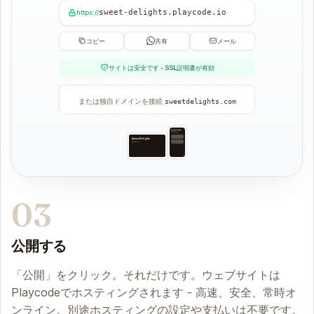
sweet-delights.playcode.io
https://
コピー
共有
メール
サイトは安全です - SSL証明書が有効
または独自ドメインを接続
sweetdelights.com
Sweet Delights
毎日焼きたて
Sweet Delights
毎日焼きたて
03
公開する
「公開」をクリック。それだけです。ウェブサイトは
Playcodeでホスティングされます - 高速、安全、常時オ
ンライン。別途ホスティングの設定や支払いは不要です。