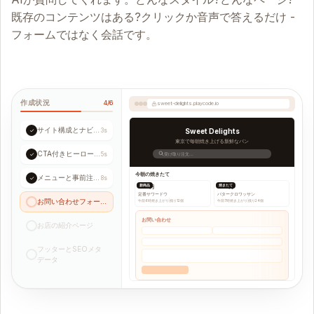
既存のコンテンツはある?クリックか音声で答えるだけ -
フォームではなく会話です。
作成状況
4/6
sweet-delights.playcode.io
サイト構成とナビゲーション
✓
3s
Sweet Delights
東京で毎朝焼き上げる新鮮なパン
CTA付きヒーローセクション
✓
5s
受け取り注文...
今朝の焼きたて
メニューと事前注文一覧
✓
8s
新商品
焼きたて
680円
490円
定番サワードウ
バタークロワッサン
お問い合わせフォームを作成中...
午前6時焼き上がり
|
残り12個
午前7時焼き上がり
|
残り24個
お問い合わせ
お店の紹介ページ
フッターとSEOメタ
データ