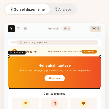
Gorsel duzenleme
AI'a sor
Ana sayfa
Giriş
100%
my-bakery.playcode.io
Sweet Delights
Menü
Hakkımızda
Galeri
İletişim
Sipariş ver
Giriş bölümü
Her sabah taptaze
2019’dan beri sevgiyle yapılan ekmekler, hamur işleri ve pastalar
Sipariş ver
Özel lezzetlerimiz