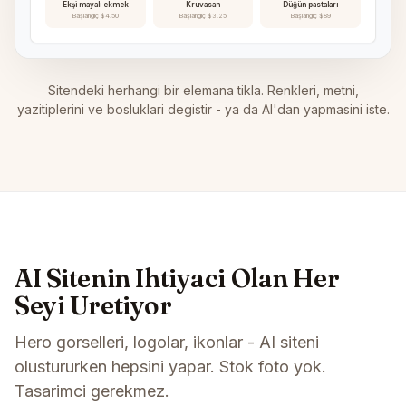
Ekşi mayalı ekmek
Kruvasan
Düğün pastaları
Başlangıç $4.50
Başlangıç $3.25
Başlangıç $89
Sitendeki herhangi bir elemana tikla. Renkleri, metni,
yazitiplerini ve bosluklari degistir - ya da AI'dan yapmasini iste.
AI Sitenin Ihtiyaci Olan Her
Seyi Uretiyor
Hero gorselleri, logolar, ikonlar - AI siteni
olustururken hepsini yapar. Stok foto yok.
Tasarimci gerekmez.