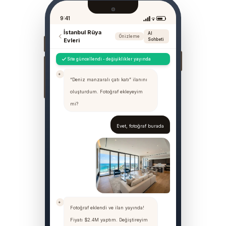
9:41
İstanbul Rüya
AI
Önizleme
Evleri
Sohbeti
Site güncellendi - değişiklikler yayında
“Deniz manzaralı çatı katı” ilanını
oluşturdum. Fotoğraf ekleyeyim
mi?
Evet, fotoğraf burada
Fotoğraf eklendi ve ilan yayında!
Fiyatı $2.4M yaptım. Değiştireyim