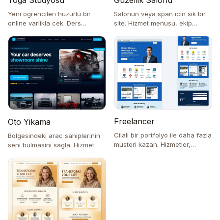
Yoga Studyosu
Guzellik Salonu
Yeni ogrencileri huzurlu bir
Salonun veya span icin sik bir
online varlikla cek. Ders
site. Hizmet menusu, ekip
programlari, egitmen profilleri
profilleri, once/sonra galerisi ve
ve randevu.
randevu.
Freelancer
Oto Yikama
Cilali bir portfolyo ile daha fazla
Bolgesindeki arac sahiplerinin
musteri kazan. Hizmetler,
seni bulmasini sagla. Hizmet
gecmis projeler, referanslar ve
paketleri, once/sonra
kolay iletisim.
fotograflar, yorumlar ve
randevu.