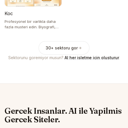
Koc
Profesyonel bir varlikla daha
fazla musteri edin. Biyografi,
hizmetler, referanslar ve
randevu takvimi.
30+ sektoru gor
Sektorunu goremiyor musun?
AI her isletme icin olusturur
.
Gercek Insanlar. AI ile Yapilmis
Gercek Siteler.