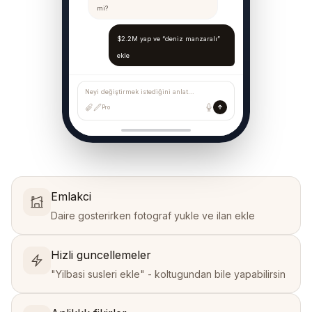
mi?
$2.2M yap ve “deniz manzaralı”
ekle
Neyi değiştirmek istediğini anlat...
Pro
Emlakci
Daire gosterirken fotograf yukle ve ilan ekle
Hizli guncellemeler
"Yilbasi susleri ekle" - koltugundan bile yapabilirsin