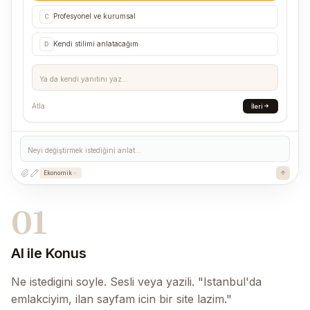
Profesyonel ve kurumsal
C
Kendi stilimi anlatacağım
D
Ya da kendi yanıtını yaz...
Atla
İleri
Neyi değiştirmek istediğini anlat...
Ekonomik
01
AI ile Konus
Ne istedigini soyle. Sesli veya yazili. "Istanbul'da
emlakciyim, ilan sayfam icin bir site lazim."