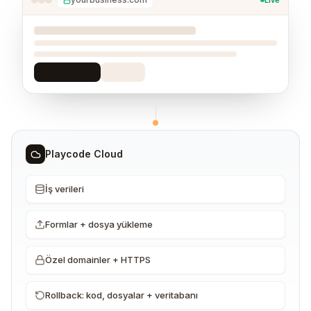
Live
Playcode Cloud
İş verileri
Formlar + dosya yükleme
Özel domainler + HTTPS
Rollback: kod, dosyalar + veritabanı