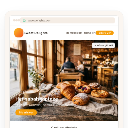
sweetdelights.com
Sweet Delights
Menü
Hakkımızda
Galeri
Sipariş ver
AI ana görseli
Her sabah taptaze
El yapımı ekmekler, hamur işleri ve pastalar
Sipariş ver
Özel lezzetlerimiz