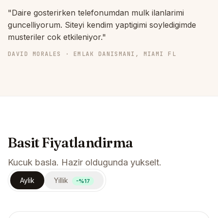
"Daire gosterirken telefonumdan mulk ilanlarimi
guncelliyorum. Siteyi kendim yaptigimi soyledigimde
musteriler cok etkileniyor."
DAVID MORALES · EMLAK DANISMANI, MIAMI FL
Basit Fiyatlandirma
Kucuk basla. Hazir oldugunda yukselt.
Aylik
Yillik
-%17