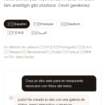
tam anlattigin gibi olusturur. Ceviri gerekmez.
🇪🇸
🇫🇷
🇩🇪
Español
Français
Deutsch
🇯🇵
🇸🇦
日本語
العربية
🇨🇳
🇧🇷
🇰🇷
Su dillerde de calisiyor:
中文
Português
한국어
🇮🇹
🇳🇱
🇵🇱
🇹🇷
🇮🇳
Italiano
Nederlands
Polski
Türkçe
हिन्दी
ve 50+ daha fazlasi
Crea un sitio web para mi restaurante
mexicano con fotos del menú
¡Listo! He creado tu sitio con una galería de
platos, menú interactivo y reservas.