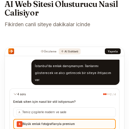
AI Web Sitesi Olusturucu Nasil
Calisiyor
Fikirden canli siteye dakikalar icinde
Önizleme
AI Sohbeti
Yayınla
İstanbul’da emlak danışmanıyım. İlanlarımı
gösterecek ve alıcı getirecek bir siteye ihtiyacım
var.
4 soru
2 / 4
Emlak siten için nasıl bir stil istiyorsun?
Temiz çizgilerle modern ve sade
A
Büyük emlak fotoğraflarıyla premium
B