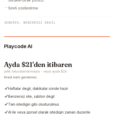
Surukle-birak yorucu
Sinirli ozellestirme
JENERIK, BENZERSIZ DEGIL
Playcode AI
Ayda $21'den itibaren
yıllık faturalandırmayla - veya ayda $25
Kredi karti gerekmez
Haftalar degil, dakikalar icinde hazir
Benzersiz site, sablon degil
Tam istedigin gibi olusturulmus
AI ile veya gorsel olarak istedigin zaman duzenle