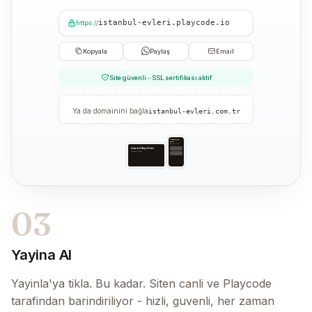
istanbul-evleri.playcode.io
https://
Kopyala
Paylaş
Email
Site güvenli - SSL sertifikası aktif
Ya da domainini bağla
istanbul-evleri.com.tr
İstanbul Rüya
Evleri
Güvenilir ortağın
İstanbul Rüya Evleri
Güvenilir ortağın
03
Yayina Al
Yayinla'ya tikla. Bu kadar. Siten canli ve Playcode
tarafindan barindiriliyor - hizli, guvenli, her zaman